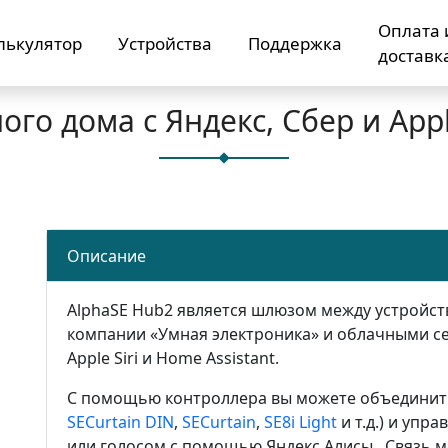
Оплата 
лькулятор
Устройства
Поддержка
доставк
го дома с Яндекс, Сбер и App
Описание
AlphaSE Hub2 является шлюзом между устройс
компании «Умная электроника» и облачными се
Apple Siri и Home Assistant.
С помощью контроллера вы можете объединить 
SECurtain DIN
,
SECurtain
,
SE8i Light
и т.д.) и упр
или голосом с помощью Яндекс Алисы.. Связь 