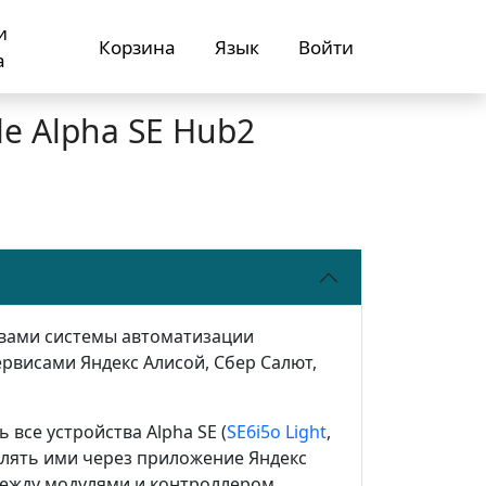
и
Корзина
Язык
Войти
а
le Alpha SE Hub2
твами системы автоматизации
рвисами Яндекс Алисой, Сбер Салют,
все устройства Alpha SE (
SE6i5o Light
,
авлять ими через приложение Яндекс
между модулями и контроллером