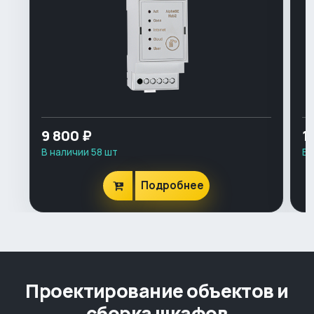
9 800 ₽
1
В наличии 58 шт
В 
Подробнее
Проектирование объектов и
сборка шкафов