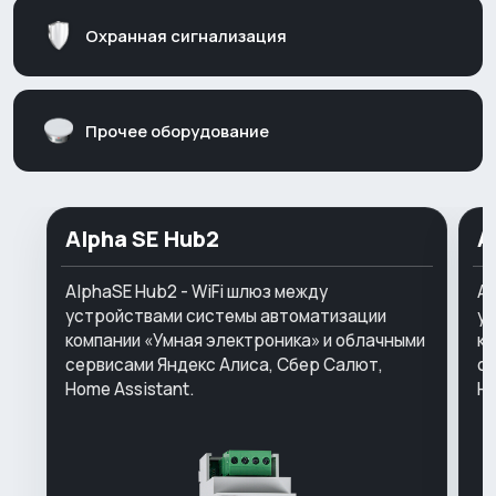
Охранная сигнализация
Прочее оборудование
Alpha SE Hub2
A
AlphaSE Hub2 - WiFi шлюз между
Al
устройствами системы автоматизации
у
компании «Умная электроника» и облачными
ко
сервисами Яндекс Алиса, Сбер Салют,
се
Home Assistant.
Ho